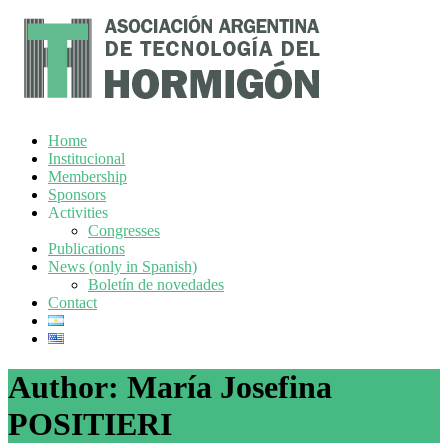
Home
Institucional
Membership
Sponsors
Activities
Congresses
Publications
News (only in Spanish)
Boletín de novedades
Contact
Author:
María Josefina
POSITIERI